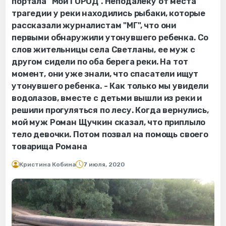
портала "Мой ГОРОД". Неподалеку от места
трагедии у реки находились рыбаки, которые
рассказали журналистам "МГ", что они
первыми обнаружили утонувшего ребенка. Со
слов жительницы села Светланы, ее муж с
другом сидели по оба берега реки. На тот
момент, они уже знали, что спасатели ищут
утонувшего ребенка. - Как только мы увидели
водолазов, вместе с детьми вышли из реки и
решили прогуляться по лесу. Когда вернулись,
мой муж Роман Щучкин сказал, что приплыло
тело девочки. Потом позвал на помощь своего
товарища Романа
Кристина Кобина
7 июля, 2020