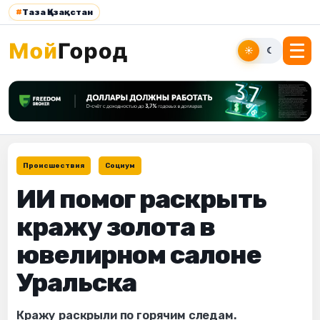
#
Таза Қазақстан
☀
☾
Происшествия
Социум
ИИ помог раскрыть
кражу золота в
ювелирном салоне
Уральска
Кражу раскрыли по горячим следам.