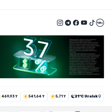
18+
469,93 ₸
541,64 ₸
5,71 ₸
21°C Uralsk
€
₽