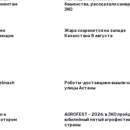
риентам
бешенства, рассказали санв
ЗКО
рен
Жара сохранится на западе
лающих
Казахстана 8 августа
selmash
Роботы-доставщики вышли н
улицы Астаны
ю и
AGROFEST – 2026: в ЗКО прой
 котором
юбилейный пятый агрофести
страны