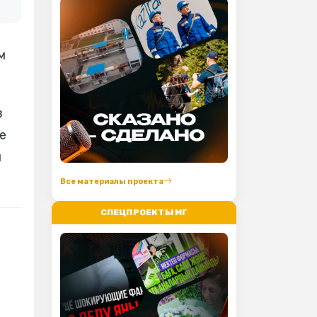
м
в
е
л
Все материалы проекта
СПЕЦПРОЕКТЫ МГ