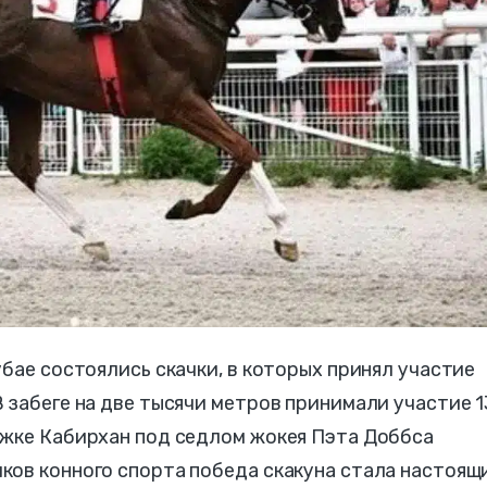
убае состоялись скачки, в которых принял участие
 забеге на две тысячи метров принимали участие 1
ожке Кабирхан под седлом жокея Пэта Доббса
ков конного спорта победа скакуна стала настоящ