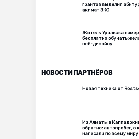
грантов выделил абиту
акимат ЗКО
Житель Уральска наме
бесплатно обучать же
веб-дизайну
НОВОСТИ ПАРТНЁРОВ
Новая техника от Rost
Из Алматы в Каппадоки
обратно: автопробег, о
написали по всему миру