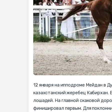
12 января на ипподроме Мейдан в Д
казахстанский жеребец Кабирхан. В
лошадей. На главной скаковой дор
финишировал первым. Для поклонни