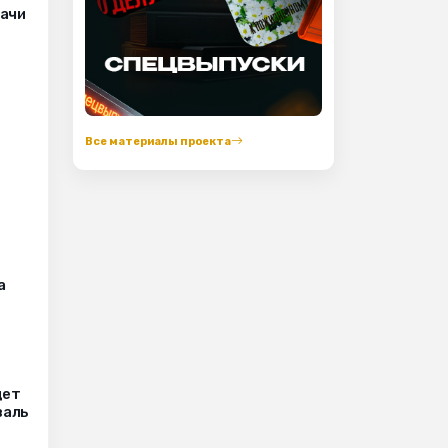
рачи
Все материалы проекта
а
дет
валь