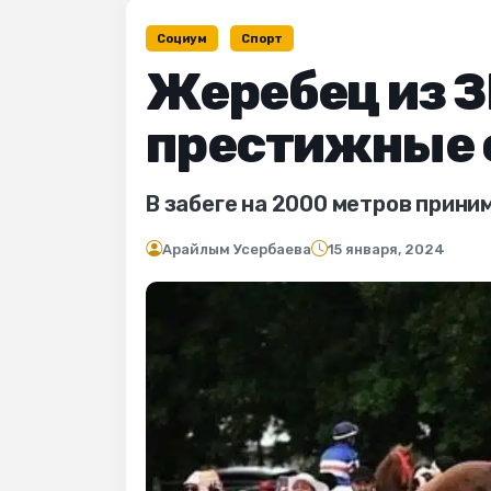
Социум
Спорт
Жеребец из З
престижные с
В забеге на 2000 метров прини
Арайлым Усербаева
15 января, 2024