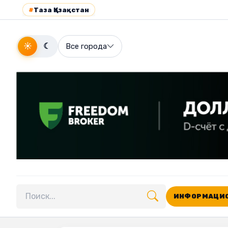
#
Таза Қазақстан
☀
☾
Все города
ИНФОРМАЦИО
Поиск по сайту