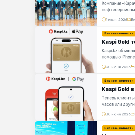
Компания «Кара
нефтесервисных
Стратегия разви
1 июля 2026
Б
Бизнес-новости
Kaspi Gold т
Kaspi.kz объявл
помощью iPhone,
всему ми...
30 июня 2026
Бизнес-новости
Kaspi Gold 
Теперь клиенты
часов или друг
через NFC. Серви
30 июня 2026
Бизнес-новости