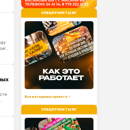
СПЕЦПРОЕКТЫ МГ
оду
сего
вых
ести
Все материалы проекта
СПЕЦПРОЕКТЫ МГ