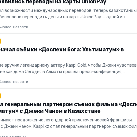
появились переводы на карты UnionPay
рил возможности международных переводов: теперь казахстанцы
безопасно переводить деньги на карты UnionPay — одной из
тежных сис...
Бизнес-новости
начал съёмки «Доспехи бога: Ультиматум» в
е вручил легендарному актеру Kaspi Gold, чтобы Джеки чувство
ане как дома Сегодня в Алматы прошла пресс-конференция,
мкам фи...
Бизнес-новости
тал генеральным партнером съемок фильма «Дос
матум» с Джеки Чаном в Казахстане
снимают продолжение легендарной приключенческой франшизы
 с Джеки Чаном. Kaspi.kz стал генеральным партнером съемок фи
льти...
изнес-новости