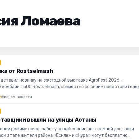
сия Ломаева
ика от Rostselmash
едставил новинку на ежегодной выставке AgroFest 2026 –
 комбайн Т500 Rostselmash, совместно со своим представителе
 привлек вн...
Бизнес-новости
тавщики вышли на улицы Астаны
товом режиме начал работу новый сервис автономной доставки
рвом этапе жители района «Есиль» и «Нұра» могут бесплатно