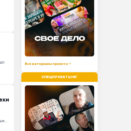
вал
Все материалы проекта
СПЕЦПРОЕКТЫ МГ
пехи
льма