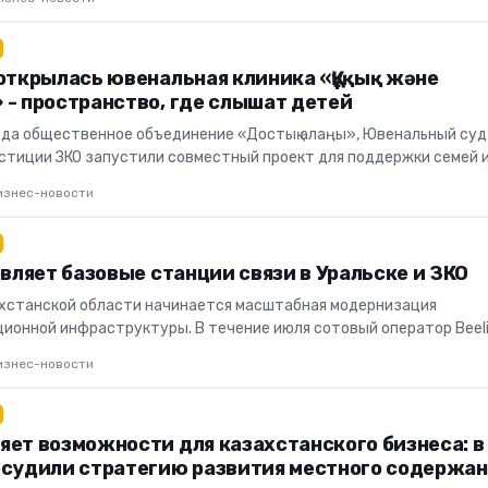
 открылась ювенальная клиника «Құқық және
 - пространство, где слышат детей
ода общественное объединение «Достық алаңы», Ювенальный суд
тиции ЗКО запустили совместный проект для поддержки семей 
ей. К...
изнес-новости
овляет базовые станции связи в Уральске и ЗКО
хстанской области начинается масштабная модернизация
ионной инфраструктуры. В течение июля сотовый оператор Beel
ующее оборуд...
изнес-новости
яет возможности для казахстанского бизнеса: в
бсудили стратегию развития местного содержа