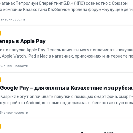
чаганак Петролиум Оперейтинг Б.В.» (КПО) совместно с Союзом
 компаний Казахстана KazService провела форум «Будущее реги
тия...
изнес-новости
еперь в Apple Pay
яет о запуске Apple Pay. Теперь клиенты могут оплачивать покупки
 Apple Watch, iPad и Mac в магазинах, приложениях и интернете п
Бизнес-новости
в Google Pay – для оплаты в Казахстане и за рубе
 Kaspi.kz могут оплачивать покупки с помощью смартфона, смарт
их устройств Android, которые поддерживают бесконтактную опл
...
Бизнес-новости