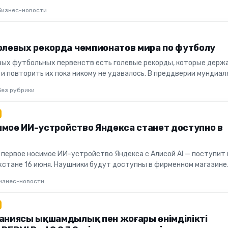
падно-К...
Бизнес-новости
голевых рекорда чемпионатов мира по футболу
вых футбольных первенств есть голевые рекорды, которые держ
и повторить их пока никому не удавалось. В преддверии мундиал
.
Без рубрики
имое ИИ-устройство Яндекса станет доступно в
 первое носимое ИИ-устройство Яндекса с Алисой AI — поступит 
хстане 16 июня. Наушники будут доступны в фирменном магазине
х...
изнес-новости
паниясы ықшамдылық пен жоғары өнімділікті