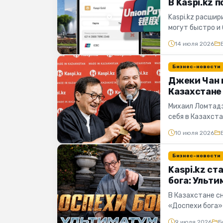
В Kaspi.kz 
Kaspi.kz расши
могут быстро и 
крупнейших пла
14 июля 2026
Бизнес-новости
Джеки Чан 
Казахстане
Михаил Ломтадз
себя в Казахст
посвященная съе
10 июля 2026
Бизнес-новости
Kaspi.kz с
бога: Ульти
В Казахстане 
«Доспехи бога»
«Доспехи бога: У
9 июля 2026
Б