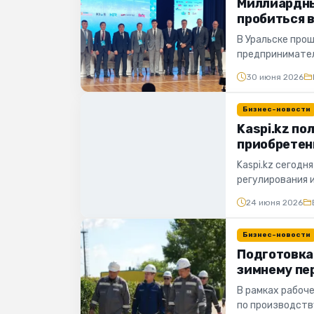
Миллиардны
пробиться 
В Уральске про
предпринимател
отечественного 
30 июня 2026
Бизнес-новости
Kaspi.kz по
приобретени
Kaspi.kz сегодн
регулирования и
Закрытие сделки
24 июня 2026
Бизнес-новости
Подготовка
зимнему пе
В рамках рабоч
по производств