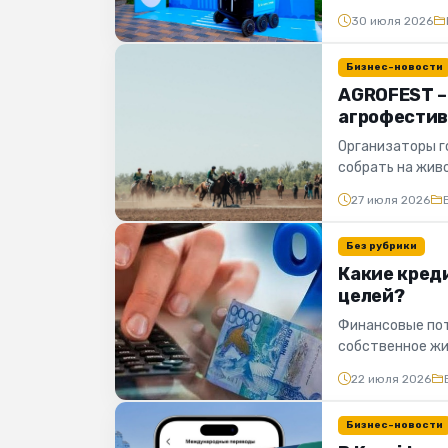
оформить достав
30 июля 2026
Бизнес-новости
AGROFEST –
агрофестив
Организаторы г
собрать на жив
Казахстана...
27 июля 2026
Без рубрики
Какие кред
целей?
Финансовые пот
собственное жи
планируют ремон
22 июля 2026
Бизнес-новости