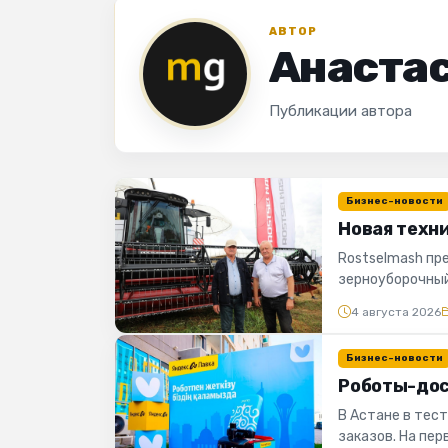
АВТОР
Анаста
Публикации автора
Бизнес-новости
Новая техн
Rostselmash пр
зерноуборочный
ТОО «ОралАгро»,
4 августа 2026
Бизнес-новости
Роботы-дос
В Астане в тес
заказов. На пе