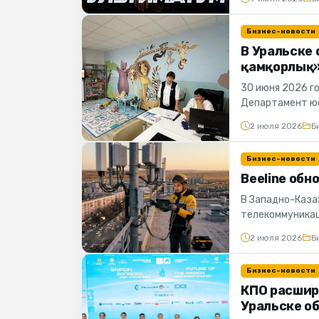
Бизнес-новости
В Уральске
қамқорлық»
30 июня 2026 г
Департамент юс
защиты прав дет
2 июля 2026
Б
Бизнес-новости
Beeline обн
В Западно-Каза
телекоммуникац
заменит действ
2 июля 2026
Б
Бизнес-новости
КПО расшир
Уральске о