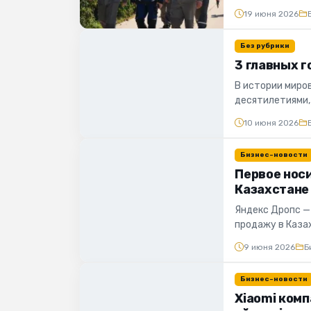
Атырауской и За
19 июня 2026
Без рубрики
3 главных 
В истории миро
десятилетиями, 
самое время вс..
10 июня 2026
Бизнес-новости
Первое нос
Казахстане
Яндекс Дропс —
продажу в Каза
Алисы и магазина
9 июня 2026
Б
Бизнес-новости
Xiaomi ком