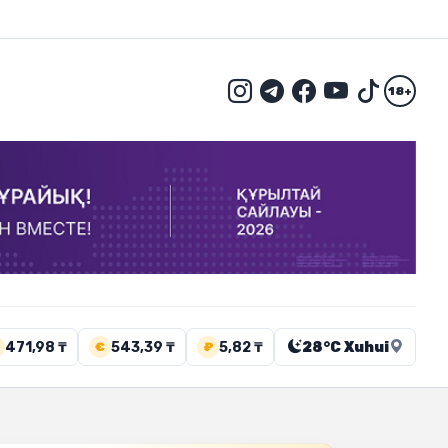
18+
471,98 ₸
543,39 ₸
5,82 ₸
28°C Xuhui
€
₽