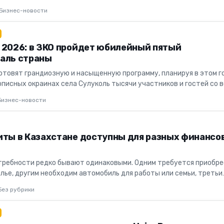
ку из серв...
Бизнес-новости
 2026: в ЗКО пройдет юбилейный пятый
аль страны
отовят грандиозную и насыщенную программу, планируя в этом г
описных окраинах села Сулуколь тысячи участников и гостей со в
Бизнес-новости
иты в Казахстане доступны для разных финансо
ребности редко бывают одинаковыми. Одним требуется приобр
лье, другим необходим автомобиль для работы или семьи, третьи
т,...
Без рубрики