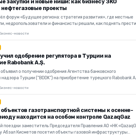
е закупки и новые ниши: как бизнесу ЗКО
в нефтегазовые проекты
шёл форум «Будущее региона: стратегия развития», где местные
и, недропользователи и финансисты решали, как поднять прест
прои...
Бизнес-новости
лучил одобрение регулятора в Турции на
е Rabobank A.Ş.
я объявил о получении одобрения Агентства банковского
 надзора Турции (“BDDK”) на приобретение турецкого Rabobank A.
 ожида...
Бизнес-новости
 объектов газотранспортной системы к осенне-
риоду находится на особом контроле QazaqGaz
ей поездки заместитель Председателя Правления АО «НК «Qazaq
у Абзал Кисметов посетил объекты газовой инфраструктуры