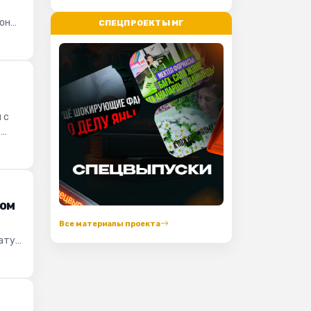
она:
СПЕЦПРОЕКТЫ МГ
 с
о
жом
Все материалы проекта
-
ату