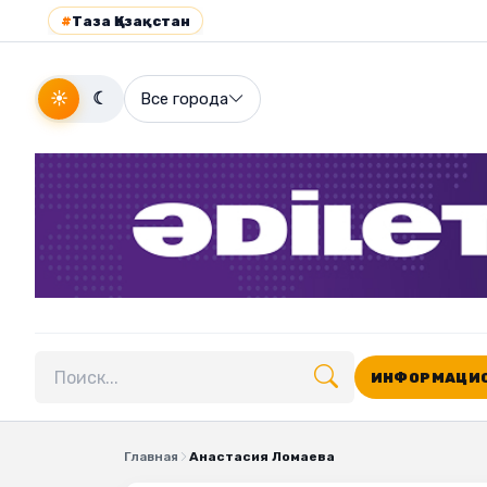
#
Таза Қазақстан
☀
☾
Все города
ИНФОРМАЦИО
Поиск по сайту
Главная
Анастасия Ломаева