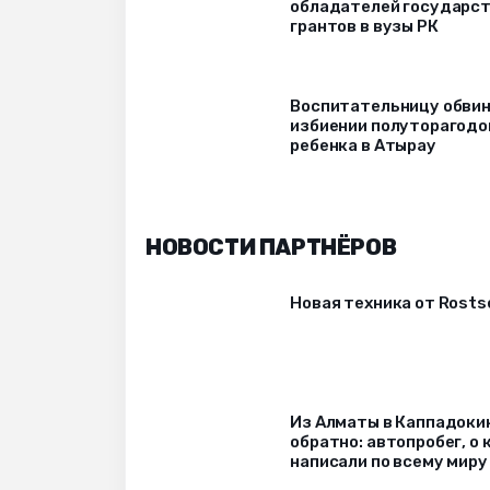
обладателей государс
грантов в вузы РК
Воспитательницу обвин
избиении полуторагодо
ребенка в Атырау
НОВОСТИ ПАРТНЁРОВ
Новая техника от Rost
Из Алматы в Каппадоки
обратно: автопробег, о
написали по всему миру