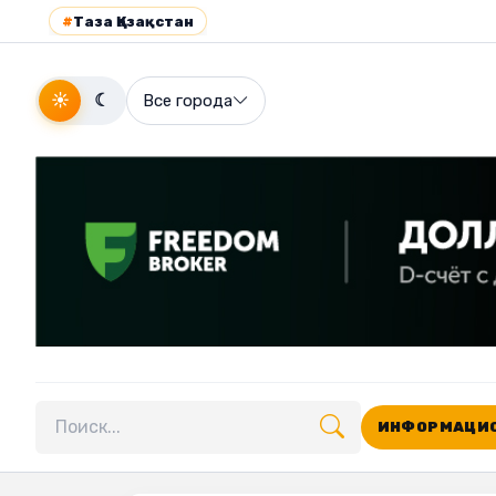
#
Таза Қазақстан
☀
☾
Все города
ИНФОРМАЦИО
Поиск по сайту