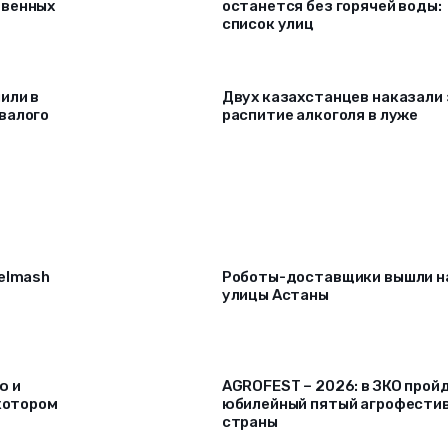
твенных
останется без горячей воды:
список улиц
или в
Двух казахстанцев наказали 
валого
распитие алкоголя в луже
selmash
Роботы-доставщики вышли н
улицы Астаны
ю и
AGROFEST – 2026: в ЗКО прой
 котором
юбилейный пятый агрофести
страны