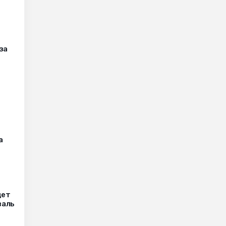
за
а
дет
валь