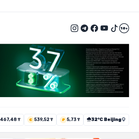
18+
467,48 ₸
539,52 ₸
5,73 ₸
32°C Beijing
€
₽