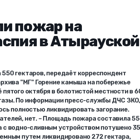
ли пожар на
спия в Атырауской
 550 гектаров, передаёт корреспондент
архива "МГ" Горение камыша на побережье
 пятого октября в болотистой местности в 6
газы. По информации пресс-службы ДЧС ЗКО,
лось полностью ликвидировать загорание.
ателей, нет. – Площадь пожара составила 5
а с водно-сливным устройством потушено 3
земным путем ликвидировано 272 гектара,