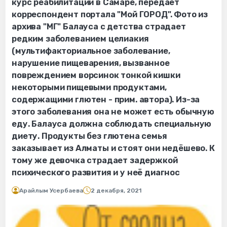
курс реабилитации в Самаре, передаёт
корреспондент портала "Мой ГОРОД". Фото из
архива "МГ" Балауса с детства страдает
редким заболеванием целиакия
(мультифакториальное заболевание,
нарушение пищеварения, вызванное
повреждением ворсинок тонкой кишки
некоторыми пищевыми продуктами,
содержащими глютен - прим. автора). Из-за
этого заболевания она не может есть обычную
еду. Балауса должна соблюдать специальную
диету. Продукты без глютена семья
заказывает из Алматы и стоят они недёшево. К
тому же девочка страдает задержкой
психического развития и у неё диагнос
Арайлым Усербаева
2 декабря, 2021