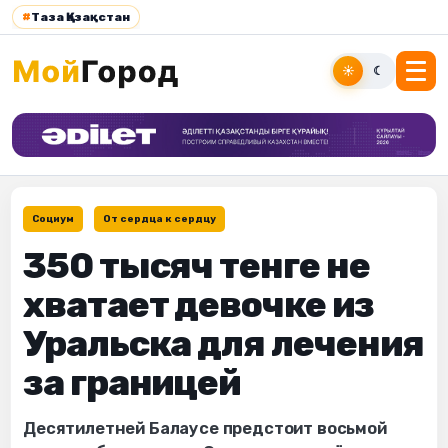
#
Таза Қазақстан
☀
☾
Социум
От сердца к сердцу
350 тысяч тенге не
хватает девочке из
Уральска для лечения
за границей
Десятилетней Балаусе предстоит восьмой