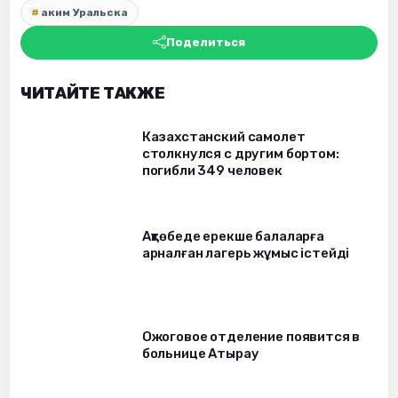
аким Уральска
Поделиться
ЧИТАЙТЕ ТАКЖЕ
Казахстанский самолет
столкнулся с другим бортом:
погибли 349 человек
Ақтөбеде ерекше балаларға
арналған лагерь жұмыс істейді
Ожоговое отделение появится в
больнице Атырау