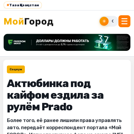
#
Таза Қазақстан
☀
☾
Социум
Актюбинка под
кайфом ездила за
рулём Prado
Более того, её ранее лишили права управлять
авто, передаёт корреспондент портала «Мой