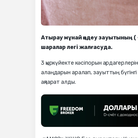
Атырау мұнай өңдеу зауытының 
шаралар легі жалғасуда.
3 қыркүйекте кәсіпорын ардагерлері
алаңдарын аралап, зауыттың бүгінг
ақпарат алды.