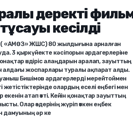
уралы деректі филь
тұсауы кесілді
ң ( «АМӨЗ» ЖШС) 80 жылдығына арналған
уда. 3 қыркүйекте кәсіпорын ардагерлеріне
нақтар өндіріс алаңдарын аралап, зауыттың
мен алдағы жоспарлары туралы ақпарат алды.
аныш Бишімов ардагерлерді мерейтоймен
і жетістіктерінде олардың еселі еңбегі мен
 екенін атап өтті. Кейін қонақтар зауыттың
ты. Олар өздерінің жүріп өткен еңбек
н дамуының әр ке