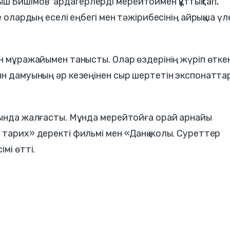
 Бишімов ардагерлерді мерейтоймен құттықтап,
е олардың еселі еңбегі мен тәжірибесінің айрықша үл
н мұражайымен танысты. Олар өздерінің жүріп өтке
ын дамуының әр кезеңінен сыр шертетін экспонатт
лында жалғасты. Мұнда мерейтойға орай арнайы
 тарих» деректі фильмі мен «Данқ жолы. Суреттер
мі өтті.