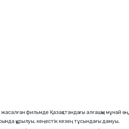
жасалған фильмде Қазақстандағы алғашқы мұнай ө
нда құрылуы, кеңестік кезең тұсындағы дамуы,