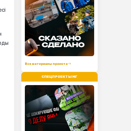
есі
н
арды
Все материалы проекта
СПЕЦПРОЕКТЫ МГ