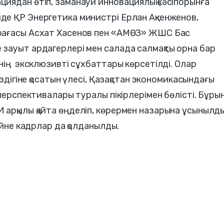
иядан өтіп, заманауи инновациялық кәсіпорынға
е ҚР Энергетика министрі Ерлан Ақкенженов,
рағасы Асхат Хасенов пен «АМӨЗ» ЖШС Бас
зауыт ардагерлері мен салада салмақты орна бар
нің эксклюзивті сұхбаттары көрсетілді. Олар
іздігіне қосатын үлесі, Қазақстан экономикасындағы
 перспективалары туралы пікірлерімен бөлісті. Бұры
арқылы қайта өңделіп, көрермен назарына ұсынылды
ейне кадрлар да қолданылды.