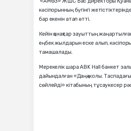
«АМӨЗ» ЖШС Бас директоры Қуаныш
кәсіпорынның бүгінгі жетістіктерінд
бар екенін атап өтті.
Кейін қонақтар зауыттың жаңартылға
еңбек жылдарын еске алып, кәсіпор
тамашалады.
Мерекелік шара ABK Hall банкет за
дайындалған «Даңқ жолы. Таспадағы
сөйлейді» кітабының тұсаукесер рәсі