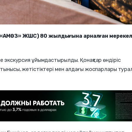
( «АМӨЗ» ЖШС) 80 жылдығына арналған мерекел
не экскурсия ұйымдастырылды. Қонақтар өндіріс
і тынысы, жетістіктері мен алдағы жоспарлары тура