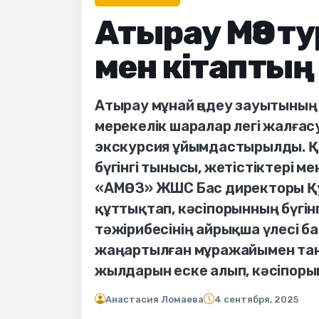
Атырау МӨЗ т
мен кітаптың 
Атырау мұнай өңдеу зауытыны
мерекелік шаралар легі жалғас
экскурсия ұйымдастырылды. Қо
бүгінгі тынысы, жетістіктері 
«АМӨЗ» ЖШС Бас директоры Қу
құттықтап, кәсіпорынның бүгінг
тәжірибесінің айрықша үлесі бар
жаңартылған мұражайымен таныс
жылдарын еске алып, кәсіпоры
Анастасия Ломаева
4 сентября, 2025