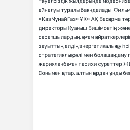
тәуелсіздік жылдарында модернизац
айналуы туралы баяндалады. Фильмд
«ҚазМұнайГаз» ҰК» АҚ Басқарма тө
директоры Куаныш Бишімовтің және 
сарапшылардың, қоғам қайраткерлері
зауыттың елдің энергетикалық қауіпс
стратегиялық рөлі мен болашақ даму
жарияланбаған тарихи суреттер ЖИ 
Сонымен қатар, алтын қордан құнды б