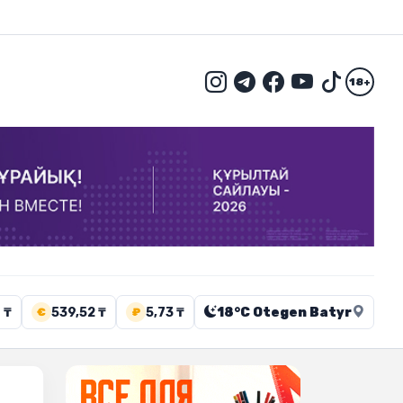
18+
 ₸
539,52 ₸
5,73 ₸
18°C Otegen Batyr
€
₽