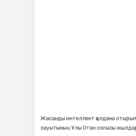
Жасанды интеллект қолдана отырып 
зауытының Ұлы Отан соғысы жылдары