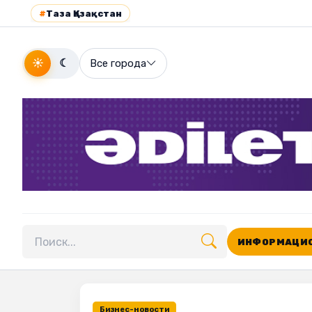
#
Таза Қазақстан
☀
☾
Все города
ИНФОРМАЦИО
Поиск по сайту
Бизнес-новости