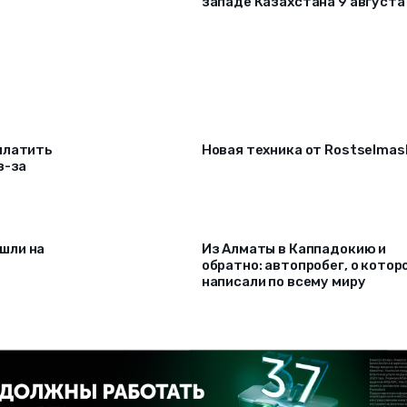
западе Казахстана 9 августа
платить
Новая техника от Rostselmas
з-за
шли на
Из Алматы в Каппадокию и
обратно: автопробег, о котор
написали по всему миру