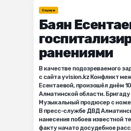
Социум
Баян Есентае
госпитализи
ранениями
В качестве подозреваемого зад
с сайта yvision.kz Конфликт м
Есентаевой, произошёл днём 10
Алматинской области. Бригаду
Музыкальный продюсер с ножев
В пресс-службе ДВД Алматинск
нанесения побоев известной те
факту начато досудебное рассл