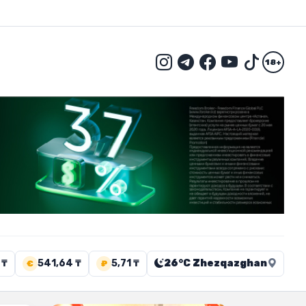
18+
 ₸
541,64 ₸
5,71 ₸
26°C Zhezqazghan
€
₽