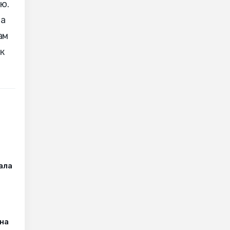
ю.
ва
ам
к
чала
на