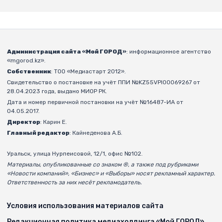
Администрация сайта «Мой ГОРОД»
: информационное агентство
«mgorod.kz».
Собственник
: ТОО «Медиастарт 2012».
Свидетельство о постановке на учёт ППИ №KZ55VPI00069267 от
28.04.2023 года, выдано МИОР РК.
Дата и номер первичной постановки на учёт №16487-ИА от
04.05.2017.
Директор
: Карин Е.
Главный редактор
: Кайнеденова А.Б.
Уральск, улица Нурпеисовой, 12/1, офис №102.
Материалы, опубликованные со знаком ®, а также под рубриками
«Новости компаний», «Бизнес» и «Выборы» носят рекламный характер.
Ответственность за них несёт рекламодатель.
Условия использования материалов сайта
Редакционная политика медиахолдинга «Мой ГОРОД»