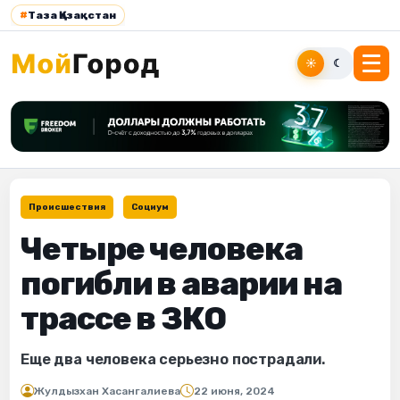
#
Таза Қазақстан
☀
☾
Происшествия
Социум
Четыре человека
погибли в аварии на
трассе в ЗКО
Еще два человека серьезно пострадали.
Жулдызхан Хасангалиева
22 июня, 2024