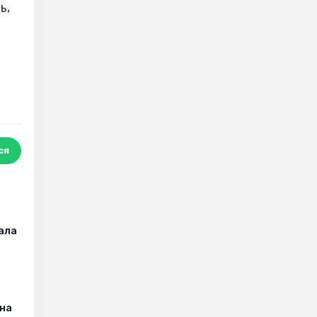
ь,
ся
чала
на