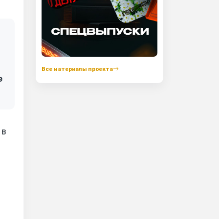
Все материалы проекта
е
 в