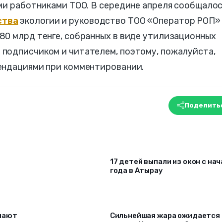
ми работниками ТОО. В середине апреля сообщалос
ства
экологии и руководство ТОО «Оператор РОП»
80 млрд тенге, собранных в виде утилизационных
подписчиком и читателем, поэтому, пожалуйста,
ендациями при комментировании.
Поделить
17 детей выпали из окон c на
года в Атырау
чают
Сильнейшая жара ожидается 