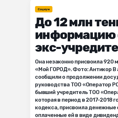
Социум
До 12 млн тен
информацию 
экс-учредите
Она незаконно присвоила 920 
«Мой ГОРОД». Фото: Антикор В
сообщили о продолжении досу
руководства ТОО «Оператор РОП
бывший учредитель ТОО «Опер
которая в период в 2017-2018 
кодекса, присвоила денежные 
оплаченные ей в виде дивидендо