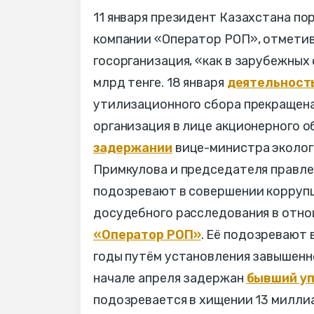
11 января президент Казахстана п
компании «Оператор РОП», отметив
госорганизация, «как в зарубежных 
млрд тенге. 18 января
деятельност
утилизационного сбора прекращена
организация в лице акционерного 
задержании
вице-министра эколог
Примкулова и председателя правле
подозревают в совершении коррупц
досудебного расследования в отн
«Оператор РОП»
. Её подозревают 
годы путём установления завышенн
начале апреля задержан
бывший у
подозревается в хищении 13 милли