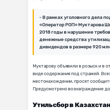
- В рамках уголовного дела 
«Оператор РОП» Муктарова Шна
2018 годы в нарушение требо
денежные средства утилизаци
дивидендов в размере 920 млн
Муктарову объявили в розыск и в о
виде содержания под стражей. Все
местонахождении, просят сообщить 
Предусмотрено вознаграждение до ч
Утильсбор в Казахста