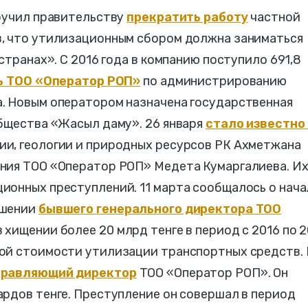
оручил правительству
прекратить работу
частной
, что утилизационным сбором должна заниматься
странах». С 2016 года в компанию поступило 691,8
ь ТОО «Оператор РОП»
по администрированию
. Новым оператором назначена государственная
общества «Жасыл даму». 26 января
стало известно
ии, геологии и природных ресурсов РК Ахметжана
ния ТОО «Оператор РОП» Медета Кумаргалиева. И
ионных преступлений. 11 марта сообщалось о нача
ошении
бывшего генерального директора ТОО
в хищении более 20 млрд тенге в период с 2016 по 
ой стоимости утилизации транспортных средств. 
правляющий директор
ТОО «Оператор РОП». Он
ардов тенге. Преступление он совершал в период