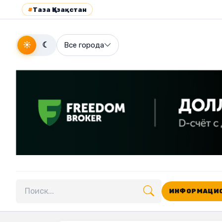
#
Таза Қазақстан
☀
☾
Все города
ИНФОРМАЦИО
Поиск по сайту