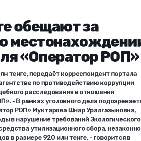
ге обещают за
о местонахождени
ля «Оператор РОП»
млн тенге, передаёт корреспондент портала
 агентстве по противодействию коррупции
дебного расследования в отношении
». - В рамках уголовного дела подозревает
атор РОП» Муктарова Шнар Уралгазыновна,
годы в нарушение требований Экологического
средства утилизационного сбора, незаконно
в в размере 920 млн тенге, - говорится в