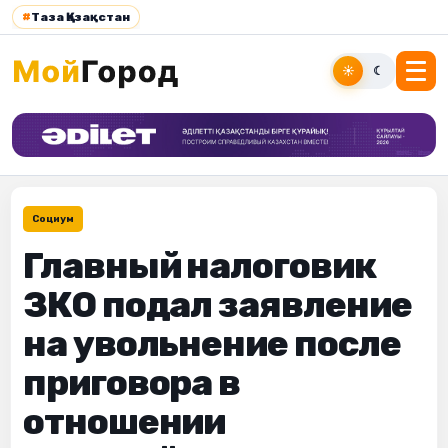
#
Таза Қазақстан
☀
☾
Социум
Главный налоговик
ЗКО подал заявление
на увольнение после
приговора в
отношении