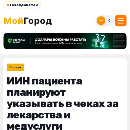
#
Таза Қазақстан
☀
☾
Социум
ИИН пациента
планируют
указывать в чеках за
лекарства и
медуслуги