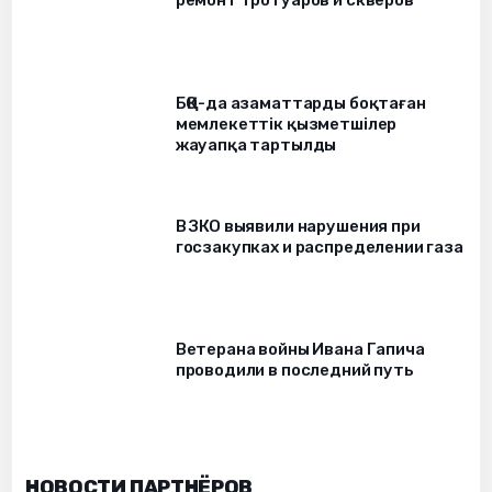
ремонт тротуаров и скверов
БҚО-да азаматтарды боқтаған
мемлекеттік қызметшілер
жауапқа тартылды
В ЗКО выявили нарушения при
госзакупках и распределении газа
Ветерана войны Ивана Гапича
проводили в последний путь
НОВОСТИ ПАРТНЁРОВ