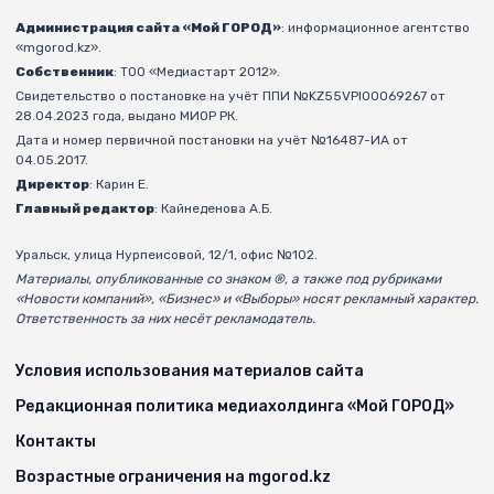
Администрация сайта «Мой ГОРОД»
: информационное агентство
«mgorod.kz».
Собственник
: ТОО «Медиастарт 2012».
Свидетельство о постановке на учёт ППИ №KZ55VPI00069267 от
28.04.2023 года, выдано МИОР РК.
Дата и номер первичной постановки на учёт №16487-ИА от
04.05.2017.
Директор
: Карин Е.
Главный редактор
: Кайнеденова А.Б.
Уральск, улица Нурпеисовой, 12/1, офис №102.
Материалы, опубликованные со знаком ®, а также под рубриками
«Новости компаний», «Бизнес» и «Выборы» носят рекламный характер.
Ответственность за них несёт рекламодатель.
Условия использования материалов сайта
Редакционная политика медиахолдинга «Мой ГОРОД»
Контакты
Возрастные ограничения на mgorod.kz