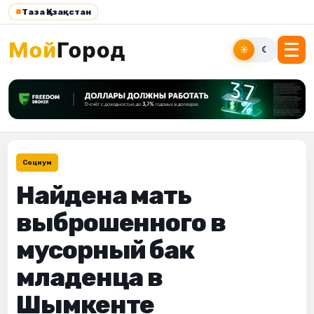
#
Таза Қазақстан
☀
☾
Социум
Найдена мать
выброшенного в
мусорный бак
младенца в
Шымкенте