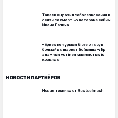
Токаев выразил соболезнования в
связи со смертью ветерана войны
Ивана Гапича
«Еркек пен ұрғашы бірге отыруға
болмайды шариғат бойынша»: Ер
адамның үстінен қылмыстық іс
қозғалды
НОВОСТИ ПАРТНЁРОВ
Новая техника от Rostselmash