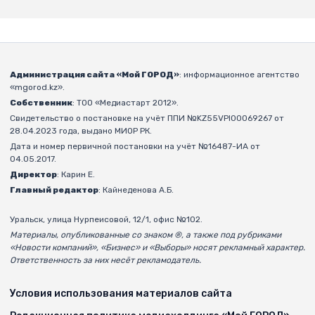
Администрация сайта «Мой ГОРОД»
: информационное агентство
«mgorod.kz».
Собственник
: ТОО «Медиастарт 2012».
Свидетельство о постановке на учёт ППИ №KZ55VPI00069267 от
28.04.2023 года, выдано МИОР РК.
Дата и номер первичной постановки на учёт №16487-ИА от
04.05.2017.
Директор
: Карин Е.
Главный редактор
: Кайнеденова А.Б.
Уральск, улица Нурпеисовой, 12/1, офис №102.
Материалы, опубликованные со знаком ®, а также под рубриками
«Новости компаний», «Бизнес» и «Выборы» носят рекламный характер.
Ответственность за них несёт рекламодатель.
Условия использования материалов сайта