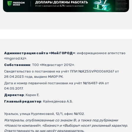
Администрация сайта «Мой ГОРОД»
: информационное агентство
«mgorod.kz».
Собственник
: ТОО «Медиастарт 2012».
Свидетельство о постановке на учёт ППИ №KZ55VPI00069267 от
28.04.2023 года, выдано МИОР РК.
Дата и номер первичной постановки на учёт №16487-ИА от
04.05.2017.
Директор
: Карин Е.
Главный редактор
: Кайнеденова А.Б.
Уральск, улица Нурпеисовой, 12/1, офис №102.
Материалы, опубликованные со знаком ®, а также под рубриками
«Новости компаний», «Бизнес» и «Выборы» носят рекламный характер.
Ответственность за них несёт рекламодатель.