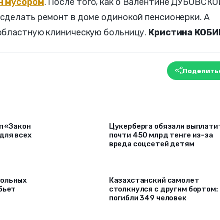
н мусором
. После того, как о Валентине ДУБОВСК
сделать ремонт в доме одинокой пенсионерки. А
областную клиническую больницу.
Кристина КОБ
Поделить
п «Закон
Цукерберга обязали выплати
для всех
почти 450 млрд тенге из-за
вреда соцсетей детям
гольных
Казахстанский самолет
бьет
столкнулся с другим бортом:
погибли 349 человек