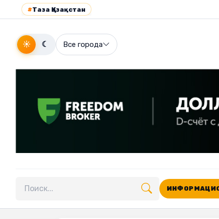
#
Таза Қазақстан
☀
☾
Все города
ИНФОРМАЦИО
Поиск по сайту