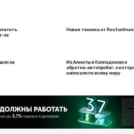
платить
Новая техника от Rostselmas
з-за
шли на
Из Алматы в Каппадокию и
обратно: автопробег, о котор
написали по всему миру