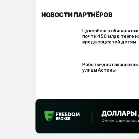
НОВОСТИ ПАРТНЁРОВ
Цукерберга обязали вы
почти 450 млрд тенге и
вреда соцсетей детям
Роботы-доставщики вы
улицы Астаны