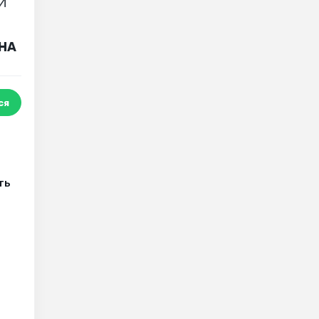
ОЙ
ИНА
ся
ть