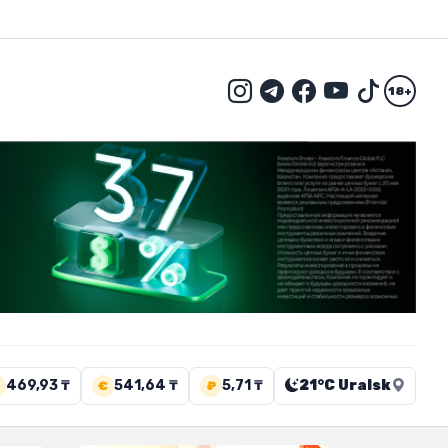
18+
469,93 ₸
541,64 ₸
5,71 ₸
21°C Uralsk
€
₽