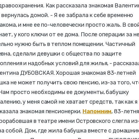
здравоохранения. Как рассказала знакомая Валенти
вернулась домой. - Я ее забрала к себе временно
накома, и мне ее по-человечески просто жаль. В сво
нает, у кого ключи от ее дома. После операции за н
ельно нужно быть в теплом помещении. Частичный
евна, сделали девушки с общества по защите
топления и надобных условий для жилья, - рассказа
лентина ДУБОВСКАЯ. Хорошая знакомая 83-летней
ка не может получить свою пенсию, из-за того, чт
 Нам просто необходимы ее документы, бабушку
алению, у меня самой не хватает средств, так как я
сказала знакомая пенсионерки.
Напомним
, 83-летн
рабовшая в театре имени Островского слегла из
 за собой. Дом, где жила бабушка вместе с домашни