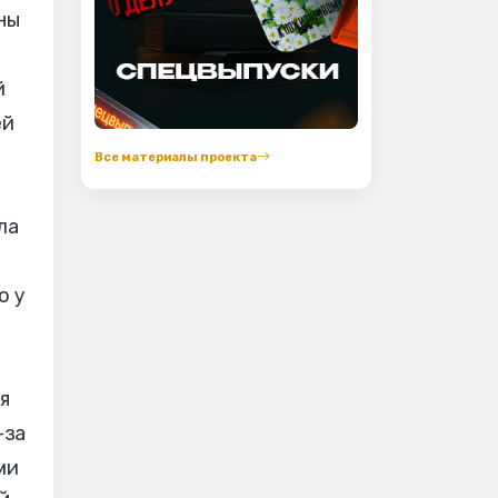
ны
й
ей
Все материалы проекта
ла
о у
яя
-за
ми