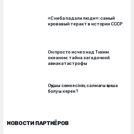
«С неба падали люди»: самый
кровавый теракт в истории СССР
Он просто исчез над Тихим
океаном: тайна загадочной
авиакатастрофы
Оқушы сөмкесінің салмағы қанша
болуы керек?
НОВОСТИ ПАРТНЁРОВ