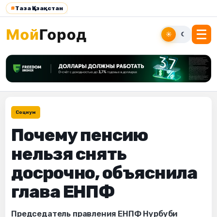
#
Таза Қазақстан
☀
☾
Социум
Почему пенсию
нельзя снять
досрочно, объяснила
глава ЕНПФ
Председатель правления ЕНПФ Нурбуби