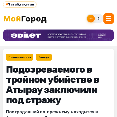
#
Таза Қазақстан
☀
☾
Происшествия
Социум
Подозреваемого в
тройном убийстве в
Атырау заключили
под стражу
Пострадавший по-прежнему находится в