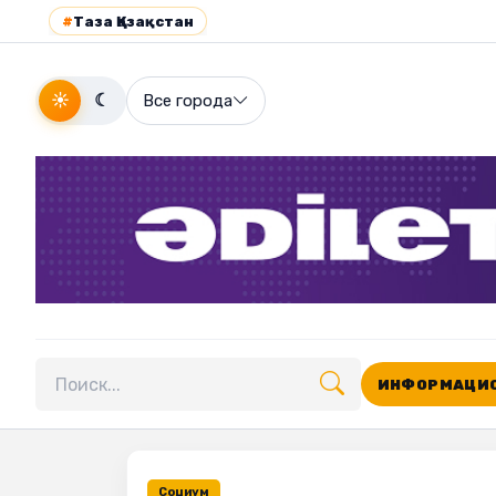
#
Таза Қазақстан
☀
☾
Все города
ИНФОРМАЦИО
Поиск по сайту
Социум