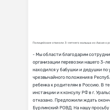
Полицейские отвезли 3-летнего малыша из Аксая к р
- Мы области благодарим сотрудни
организации перевозки нашего 3-летн
находился у бабушки и дедушки по у
чрезвычайного положения в Респуб
ребенка к родителям в Россию. В т
инстанции и к консулу РФ в г. Урал
отказано. Предложили ждать оконч
Бурлинский РОВД. На нашу просьбу 