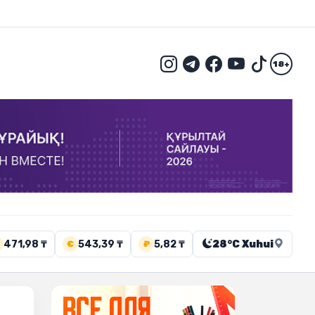
18+
471,98 ₸
543,39 ₸
5,82 ₸
28°C Xuhui
€
₽