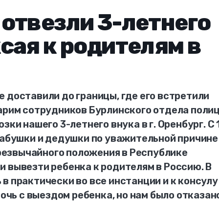
отвезли 3-летнего
сая к родителям в
 доставили до границы, где его встретили
дарим сотрудников Бурлинского отдела поли
зки нашего 3-летнего внука в г. Оренбург. С 
бабушки и дедушки по уважительной причине
 чрезвычайного положения в Республике
 вывезти ребенка к родителям в Россию. В
в практически во все инстанции и к консулу
мочь с выездом ребенка, но нам было отказан