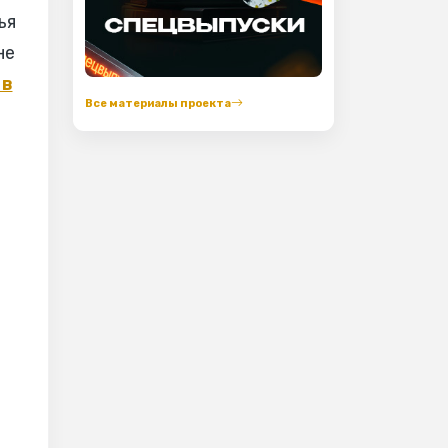
ья
не
 в
Все материалы проекта