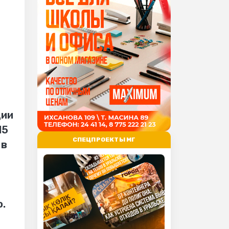
ции
15
СПЕЦПРОЕКТЫ МГ
 в
о.