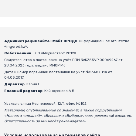
Администрация сайта «Мой ГОРОД»
: информационное агентство
«mgorod.kz».
Собственник
: ТОО «Медиастарт 2012».
Свидетельство о постановке на учёт ППИ №KZ55VPI00069267 от
28.04.2023 года, выдано МИОР РК.
Дата и номер первичной постановки на учёт №16487-ИА от
04.05.2017.
Директор
: Карин Е.
Главный редактор
: Кайнеденова А.Б.
Уральск, улица Нурпеисовой, 12/1, офис №102.
Материалы, опубликованные со знаком ®, а также под рубриками
«Новости компаний», «Бизнес» и «Выборы» носят рекламный характер.
Ответственность за них несёт рекламодатель.
Условия использования материалов сайта