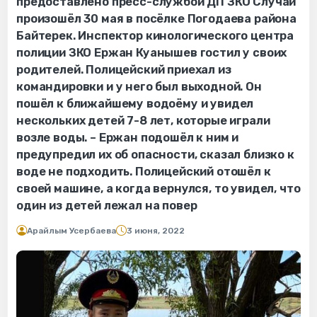
предоставлено пресс-службой ДП ЗКО Случай
произошёл 30 мая в посёлке Погодаева района
Байтерек. Инспектор кинологического центра
полиции ЗКО Ержан Куанышев гостил у своих
родителей. Полицейский приехал из
командировки и у него был выходной. Он
пошёл к ближайшему водоёму и увидел
нескольких детей 7-8 лет, которые играли
возле воды. – Ержан подошёл к ним и
предупредил их об опасности, сказал близко к
воде не подходить. Полицейский отошёл к
своей машине, а когда вернулся, то увидел, что
один из детей лежал на повер
Арайлым Усербаева
3 июня, 2022