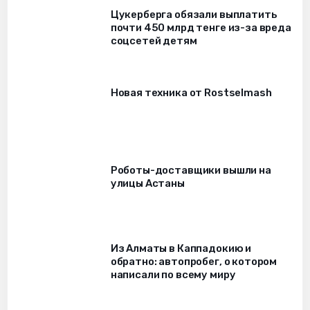
Цукерберга обязали выплатить
почти 450 млрд тенге из-за вреда
соцсетей детям
Новая техника от Rostselmash
Роботы-доставщики вышли на
улицы Астаны
Из Алматы в Каппадокию и
обратно: автопробег, о котором
написали по всему миру