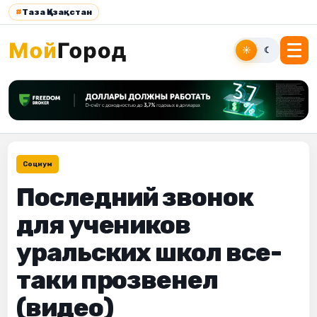
#
Таза Қазақстан
☀
☾
Социум
Последний звонок
для учеников
уральских школ все-
таки прозвенел
(видео)