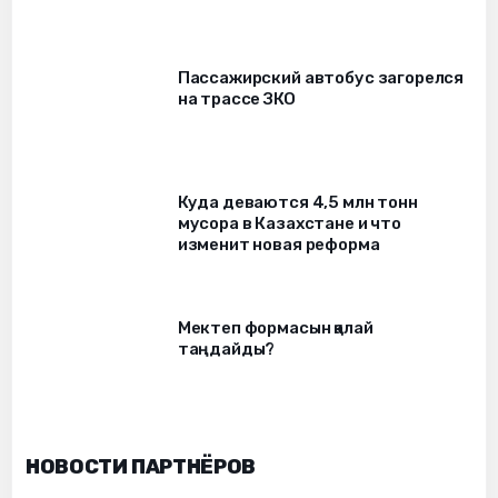
Пассажирский автобус загорелся
на трассе ЗКО
Куда деваются 4,5 млн тонн
мусора в Казахстане и что
изменит новая реформа
Мектеп формасын қалай
таңдайды?
НОВОСТИ ПАРТНЁРОВ