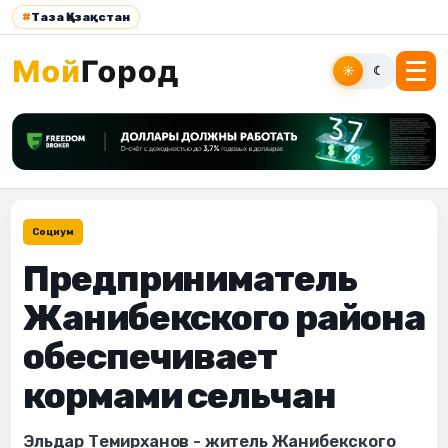
#
Таза Қазақстан
☀
☾
Социум
Предприниматель
Жанибекского района
обеспечивает
кормами сельчан
Эльдар Темирханов - житель Жанибекского