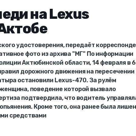
еди на Lexus
Актобе
ского удостоверения, передаёт корреспонд
ативное фото из архива "МГ" По информации
лиции Актюбинской области, 14 февраля в 6
правил дорожного движения на пересечении
атыра остановили Lexus-470. За рулём
женщина, поведение которой вызвало
ертиза подтвердила, что водитель управлял
опьянения. Кроме того, она ранее была лише
ыми средствами