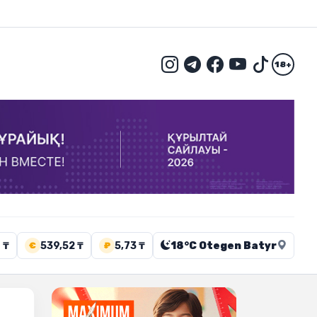
18+
 ₸
539,52 ₸
5,73 ₸
18°C Otegen Batyr
€
₽