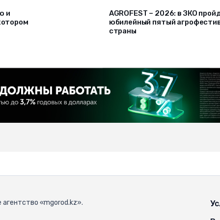
ю и
AGROFEST – 2026: в ЗКО прой
 котором
юбилейный пятый агрофести
страны
 агентство «mgorod.kz».
Ус