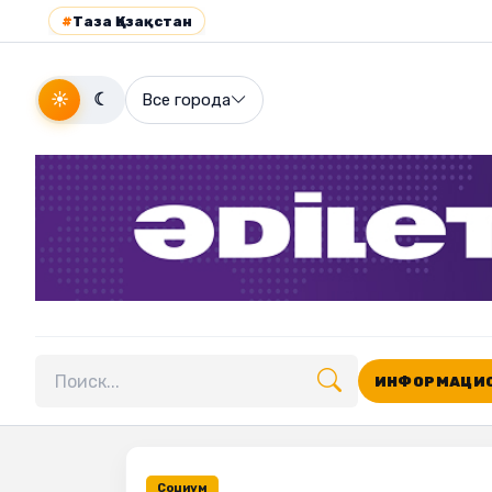
#
Таза Қазақстан
☀
☾
Все города
ИНФОРМАЦИО
Поиск по сайту
Социум