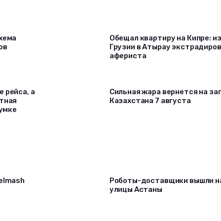
схема
Обещал квартиру на Кипре: и
ов
Грузии в Атырау экстрадиро
афериста
 рейса, а
Сильная жара вернется на за
ртная
Казахстана 7 августа
сумке
selmash
Роботы-доставщики вышли н
улицы Астаны