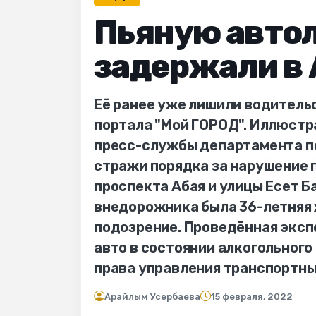
Пьяную автол
задержали в 
Её ранее уже лишили водитель
портала "Мой ГОРОД". Иллюстр
пресс-службы департамента по
стражи порядка за нарушение 
проспекта Абая и улицы Есет Б
внедорожника была 36-летняя 
подозрение. Проведённая эксп
авто в состоянии алкогольного 
права управления транспортн
Арайлым Усербаева
15 февраля, 2022