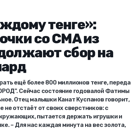
ждому тенге»:
очки со СМА из
должают сбор на
иард
рать ещё более 800 миллионов тенге, перед
ОРОД". Сейчас состояние годовалой Фатимы
ное. Отец малышки Канат Куспанов говорит,
е не отстаёт от своих сверстников: с
кружающих, пытается держать игрушки и
ке. – Для нас каждая минута на вес золота,