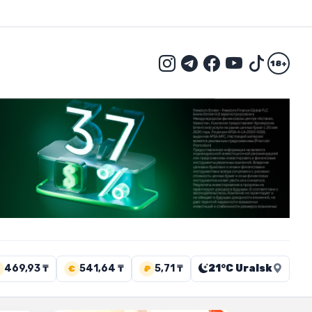
18+
469,93 ₸
541,64 ₸
5,71 ₸
21°C Uralsk
€
₽