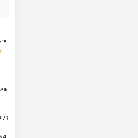
нге
е
очь
 71
 94