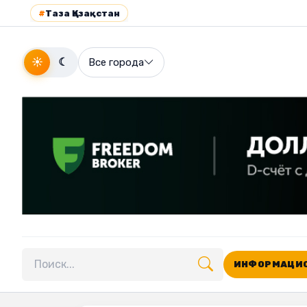
#
Таза Қазақстан
☀
☾
Все города
ИНФОРМАЦИО
Поиск по сайту