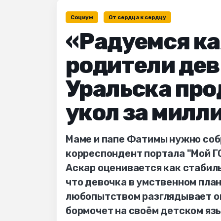
Социум
От сердца к сердцу
«Радуемся ка
родители дев
Уральска про
укол за милл
Маме и папе Фатимы нужно соб
корреспондент портала "Мой Г
Аскар оценивается как стабиль
что девочка в умственном план
любопытством разглядывает о
бормочет на своём детском язы