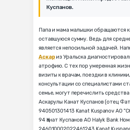
Куспанов.
Папа и мама малышки обращаются к
оставшуюся сумму. Ведь для средн
является непосильной задачей. Нап
Аскар
из Уральска диагностировал
атрофию. С тех пор умеренная жиз
визиты к врачам, поездки в клиники
консультации со специалистами ста
семье, могут перечислить средства 
Аскарулы Канат Куспанов (отец Фат
940501301413 Kanat Kuspanov AO "С
94 Қанат Куспанов АО Halyk Bank Но
246010002022461243 Kanat Kuspanov