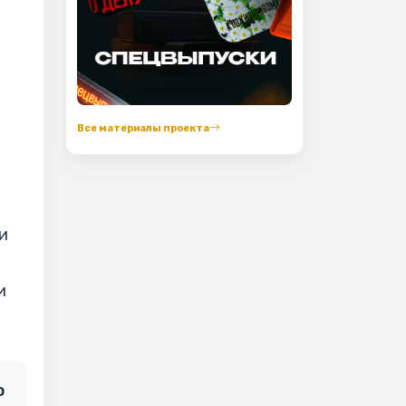
Все материалы проекта
и
и
о