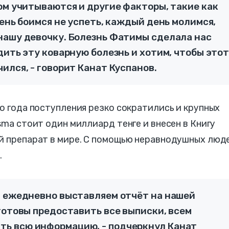
ом учитываются и другие факторы, такие как
чень боимся не успеть, каждый день молимся,
нашу девочку. Болезнь Фатимы сделала нас
дить эту коварную болезнь и хотим, чтобы это
ился, - говорит Канат Куспанов.
го года поступления резко сократились и крупных
sma стоит один миллиард тенге и внесен в Книгу
ой препарат в мире. С помощью неравнодушных люд
.
, ежедневно выставляем отчёт на нашей
готовы предоставить все выписки, всем
ь всю информацию, - подчеркнул Канат