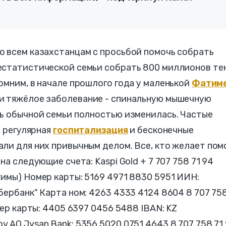
о всем казахстанцам с просьбой помочь собрать
естатистической семьи собрать 800 миллионов те
омним, в начале прошлого года у маленькой
Фатим
и тяжёлое заболевание - спинальную мышечную
нь обычной семьи полностью изменилась. Частые
, регулярная
госпитализация
и бесконечные
ли для них привычным делом. Все, кто желает пом
на следующие счета: Kaspi Gold + 7 707 758 71 94
имы) Номер карты: 5169 4971 8830 5951 ИИН:
бербанк" Карта ном: 4263 4333 4124 8604 8 707 758
мер карты: 4405 6397 0456 5488 IBAN: KZ
 AO Jysan Bank: 5356 5020 0751 4643 8 707 758 71