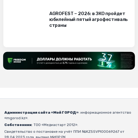
AGROFEST – 2026: в ЗКО пройдет
юбилейный пятый агрофестиваль
страны
Администрация сайта «Мой ГОРОД»
: информационное агентство
«mgorod.kz».
Собственник
: ТОО «Медиастарт 2012».
Свидетельство о постановке на учёт ППИ №KZ55VPI00069267 от
28.04.2023 года, выдано МИОР РК.