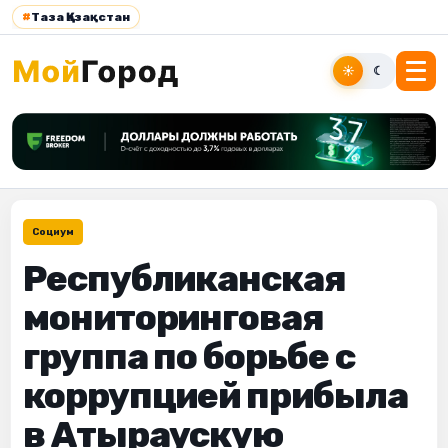
#
Таза Қазақстан
☀
☾
Социум
Республиканская
мониторинговая
группа по борьбе с
коррупцией прибыла
в Атыраускую