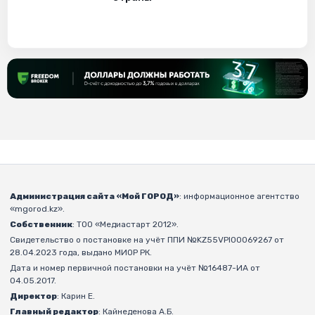
Администрация сайта «Мой ГОРОД»
: информационное агентство
«mgorod.kz».
Собственник
: ТОО «Медиастарт 2012».
Свидетельство о постановке на учёт ППИ №KZ55VPI00069267 от
28.04.2023 года, выдано МИОР РК.
Дата и номер первичной постановки на учёт №16487-ИА от
04.05.2017.
Директор
: Карин Е.
Главный редактор
: Кайнеденова А.Б.