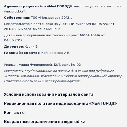
Администрация сайта «Мой ГОРОД»
: информационное агентство
«mgorod.kz».
Собственник
: ТОО «Медиастарт 2012».
Свидетельство о постановке на учёт ППИ №KZ55VPI00069267 от
28.04.2023 года, выдано МИОР РК.
Дата и номер первичной постановки на учёт №16487-ИА от
04.05.2017.
Директор
: Карин Е.
Главный редактор
: Кайнеденова А.Б.
Уральск, улица Нурпеисовой, 12/1, офис №102.
Материалы, опубликованные со знаком ®, а также под рубриками
«Новости компаний», «Бизнес» и «Выборы» носят рекламный характер.
Ответственность за них несёт рекламодатель.
Условия использования материалов сайта
Редакционная политика медиахолдинга «Мой ГОРОД»
Контакты
Возрастные ограничения на mgorod.kz