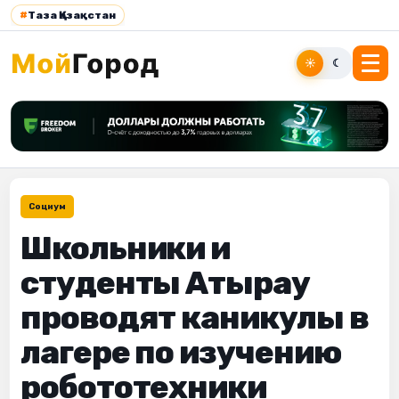
#
Таза Қазақстан
☀
☾
Социум
Школьники и
студенты Атырау
проводят каникулы в
лагере по изучению
робототехники