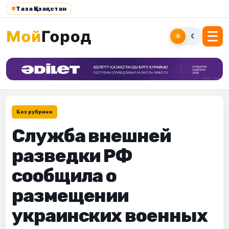
#
Таза Қазақстан
☀
☾
Без рубрики
Служба внешней
разведки РФ
сообщила о
размещении
украинских военных