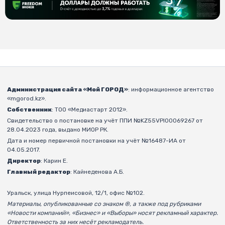
Администрация сайта «Мой ГОРОД»
: информационное агентство
«mgorod.kz».
Собственник
: ТОО «Медиастарт 2012».
Свидетельство о постановке на учёт ППИ №KZ55VPI00069267 от
28.04.2023 года, выдано МИОР РК.
Дата и номер первичной постановки на учёт №16487-ИА от
04.05.2017.
Директор
: Карин Е.
Главный редактор
: Кайнеденова А.Б.
Уральск, улица Нурпеисовой, 12/1, офис №102.
Материалы, опубликованные со знаком ®, а также под рубриками
«Новости компаний», «Бизнес» и «Выборы» носят рекламный характер.
Ответственность за них несёт рекламодатель.