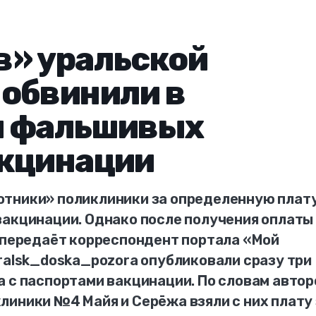
в» уральской
 обвинили в
и фальшивых
акцинации
отники» поликлиники за определенную плат
вакцинации. Однако после получения оплаты
, передаёт корреспондент портала «Мой
ralsk_doska_pozora опубликовали сразу три
 с паспортами вакцинации. По словам автор
линики №4 Майя и Серёжа взяли с них плату 