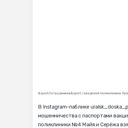
&quot;Сотрудников&quot; городской поликлиники Ур
В Instagram-паблике uralsk_doska_
мошенничества с паспортами вакци
поликлиники №4 Майя и Серёжа взя