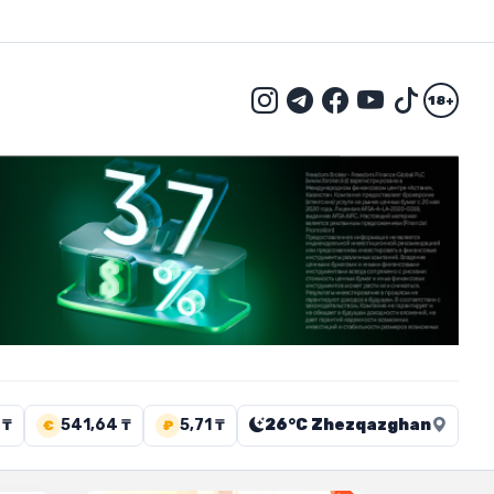
18+
 ₸
541,64 ₸
5,71 ₸
26°C Zhezqazghan
€
₽