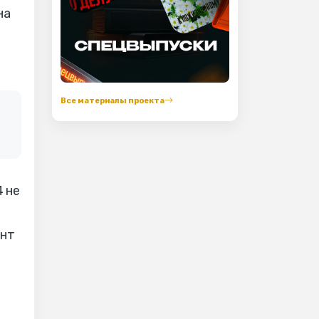
на
Все материалы проекта
 не
ент