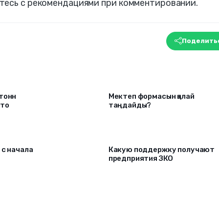
тесь с рекомендациями при комментировании.
Поделить
 тонн
Мектеп формасын қалай
что
таңдайды?
 c начала
Какую поддержку получают
предприятия ЗКО