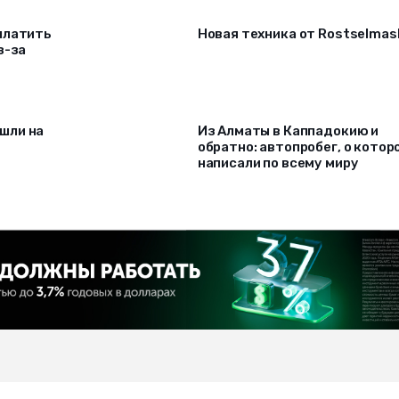
платить
Новая техника от Rostselmas
з-за
шли на
Из Алматы в Каппадокию и
обратно: автопробег, о котор
написали по всему миру