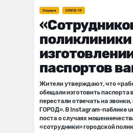
Социум
COVID-19
«Сотруднико
поликлиники
изготовлени
паспортов в
Жители утверждают, что «раб
обещали изготовить паспорта 
перестали отвечать на звонки
ГОРОД». В Instagram-паблике u
поста о случаях мошенничества
«сотрудники» городской полик