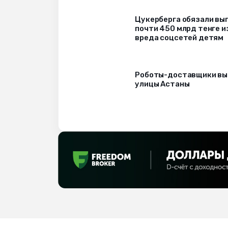
Цукерберга обязали вы
почти 450 млрд тенге и
вреда соцсетей детям
Роботы-доставщики вы
улицы Астаны