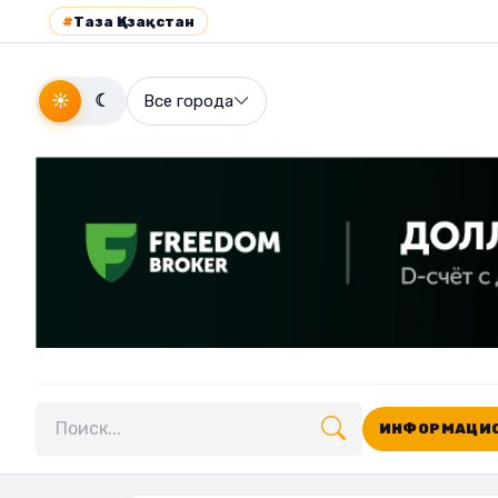
#
Таза Қазақстан
☀
☾
Все города
ИНФОРМАЦИО
Поиск по сайту