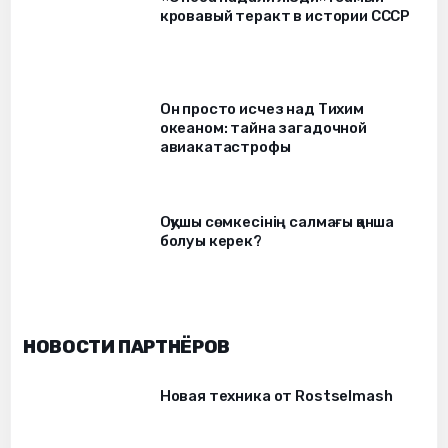
кровавый теракт в истории СССР
Он просто исчез над Тихим
океаном: тайна загадочной
авиакатастрофы
Оқушы сөмкесінің салмағы қанша
болуы керек?
НОВОСТИ ПАРТНЁРОВ
Новая техника от Rostselmash