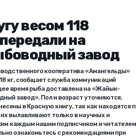
угу весом 118
передали на
ыбоводный завод
оизводственного кооператива «Амангельды»
118 кг, сообщает служба коммуникаций
щее время рыба доставлена на «Жайык-
ный завод». Пол и возраст уточняются.
несены в Красную книгу, так как находятся 
 их вылавливают только в научных и
жим каждым нашим подписчиком и читателем
льно ознакомьтесь с рекомендациями при