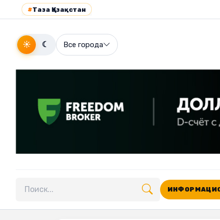
#
Таза Қазақстан
☀
☾
Все города
ИНФОРМАЦИО
Поиск по сайту