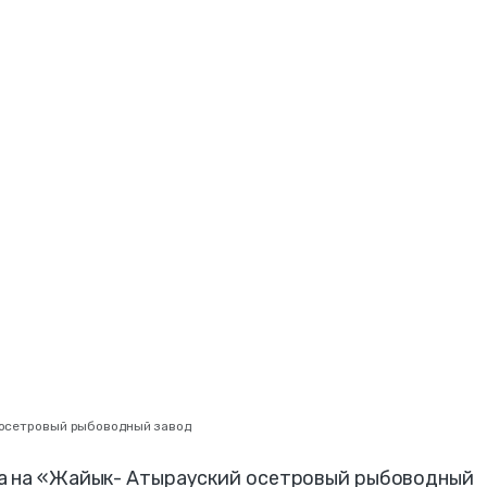
а осетровый рыбоводный завод
на на «Жайык- Атырауский осетровый рыбоводный