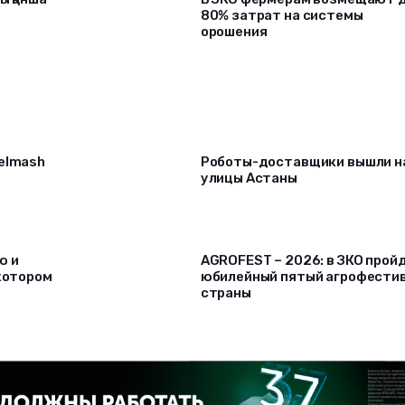
80% затрат на системы
орошения
selmash
Роботы-доставщики вышли н
улицы Астаны
ю и
AGROFEST – 2026: в ЗКО прой
 котором
юбилейный пятый агрофести
страны