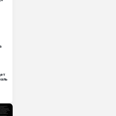
а
дет
валь