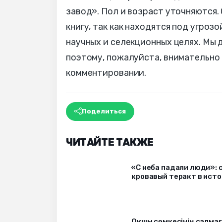
завод». Пол и возраст уточняются.
книгу, так как находятся под угроз
научных и селекционных целях. Мы
поэтому, пожалуйста, внимательно
комментировании.
Поделиться
ЧИТАЙТЕ ТАКЖЕ
«С неба падали люди»: 
кровавый теракт в ист
Оқушы сөмкесінің салмағ