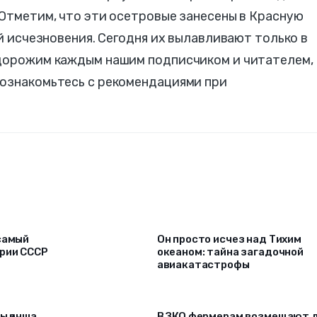
 Отметим, что эти осетровые занесены в Красную
ой исчезновения. Сегодня их вылавливают только в
 дорожим каждым нашим подписчиком и читателем,
 ознакомьтесь с рекомендациями при
самый
Он просто исчез над Тихим
ории СССР
океаном: тайна загадочной
авиакатастрофы
ы қанша
В ЗКО фермерам возмещают 