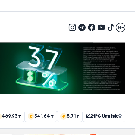
18+
469,93 ₸
541,64 ₸
5,71 ₸
21°C Uralsk
€
₽