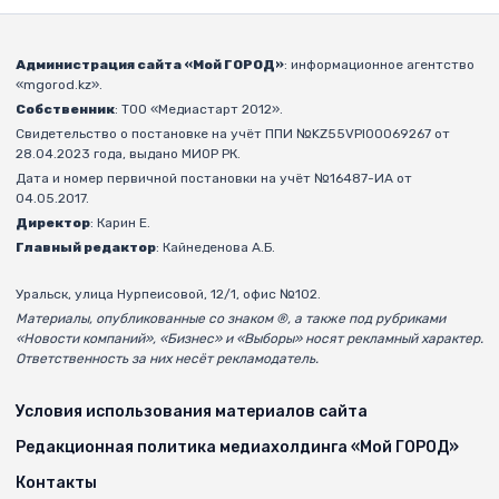
Администрация сайта «Мой ГОРОД»
: информационное агентство
«mgorod.kz».
Собственник
: ТОО «Медиастарт 2012».
Свидетельство о постановке на учёт ППИ №KZ55VPI00069267 от
28.04.2023 года, выдано МИОР РК.
Дата и номер первичной постановки на учёт №16487-ИА от
04.05.2017.
Директор
: Карин Е.
Главный редактор
: Кайнеденова А.Б.
Уральск, улица Нурпеисовой, 12/1, офис №102.
Материалы, опубликованные со знаком ®, а также под рубриками
«Новости компаний», «Бизнес» и «Выборы» носят рекламный характер.
Ответственность за них несёт рекламодатель.
Условия использования материалов сайта
Редакционная политика медиахолдинга «Мой ГОРОД»
Контакты