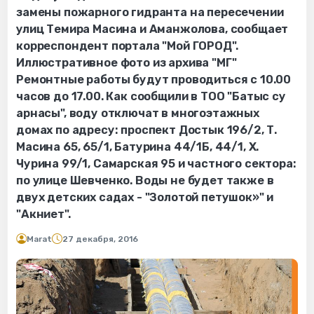
замены пожарного гидранта на пересечении
улиц Темира Масина и Аманжолова, сообщает
корреспондент портала "Мой ГОРОД".
Иллюстративное фото из архива "МГ"
Ремонтные работы будут проводиться с 10.00
часов до 17.00. Как сообщили в ТОО "Батыс су
арнасы", воду отключат в многоэтажных
домах по адресу: проспект Достык 196/2, Т.
Масина 65, 65/1, Батурина 44/1Б, 44/1, Х.
Чурина 99/1, Самарская 95 и частного сектора:
по улице Шевченко. Воды не будет также в
двух детских садах - "Золотой петушок»" и
"Акниет".
Marat
27 декабря, 2016