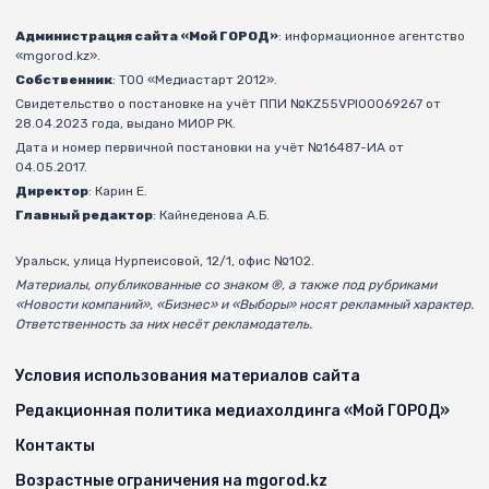
Администрация сайта «Мой ГОРОД»
: информационное агентство
«mgorod.kz».
Собственник
: ТОО «Медиастарт 2012».
Свидетельство о постановке на учёт ППИ №KZ55VPI00069267 от
28.04.2023 года, выдано МИОР РК.
Дата и номер первичной постановки на учёт №16487-ИА от
04.05.2017.
Директор
: Карин Е.
Главный редактор
: Кайнеденова А.Б.
Уральск, улица Нурпеисовой, 12/1, офис №102.
Материалы, опубликованные со знаком ®, а также под рубриками
«Новости компаний», «Бизнес» и «Выборы» носят рекламный характер.
Ответственность за них несёт рекламодатель.
Условия использования материалов сайта
Редакционная политика медиахолдинга «Мой ГОРОД»
Контакты
Возрастные ограничения на mgorod.kz