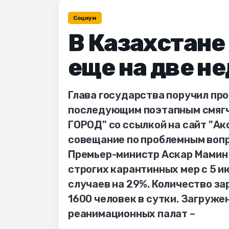
Социум
В Казахстане
еще на две н
Глава государства поручил про
последующим поэтапным смягч
ГОРОД" со ссылкой на сайт "Ак
совещание по проблемным вопр
Премьер-министр Аскар Мамин 
строгих карантинных мер с 5 
случаев на 29%. Количество за
1600 человек в сутки. Загруже
реанимационных палат –