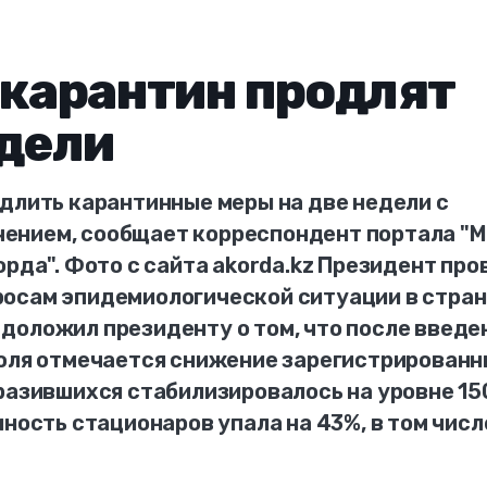
 карантин продлят
едели
длить карантинные меры на две недели с
ением, сообщает корреспондент портала "
орда". Фото с сайта akorda.kz Президент про
осам эпидемиологической ситуации в стран
доложил президенту о том, что после введе
июля отмечается снижение зарегистрирован
разившихся стабилизировалось на уровне 15
нность стационаров упала на 43%, в том числ