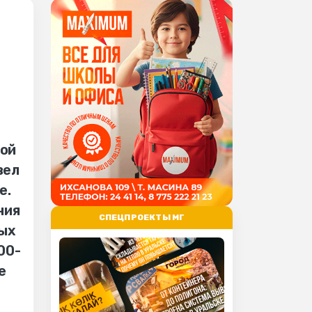
Мой
вел
е.
ния
СПЕЦПРОЕКТЫ МГ
ных
00-
е