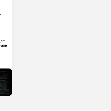
а
дет
валь