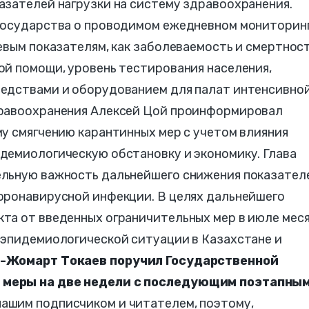
азателей нагрузки на систему здравоохранения.
государства о проводимом ежедневном мониторин
евым показателям, как заболеваемость и смертност
ой помощи, уровень тестирования населения,
едствами и оборудованием для палат интенсивно
дравоохранения Алексей Цой проинформировал
у смягчению карантинных мер с учетом влияния
демиологическую обстановку и экономику. Глава
ельную важность дальнейшего снижения показател
оронавирусной инфекции. В целях дальнейшего
та от введенных ограничительных мер в июле мес
 эпидемиологической ситуации в Казахстане и
-Жомарт Токаев поручил Государственной
 меры на две недели с последующим поэтапны
ашим подписчиком и читателем, поэтому,