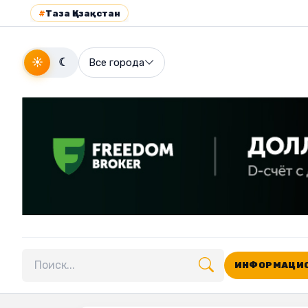
#
Таза Қазақстан
☀
☾
Все города
ИНФОРМАЦИО
Поиск по сайту