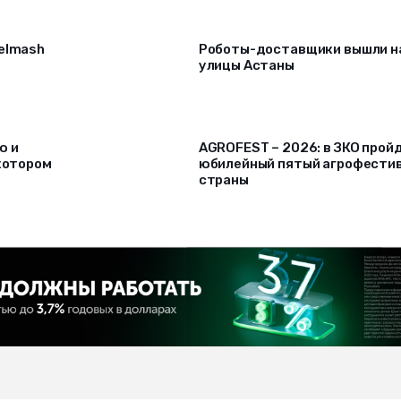
selmash
Роботы-доставщики вышли н
улицы Астаны
ю и
AGROFEST – 2026: в ЗКО прой
 котором
юбилейный пятый агрофести
страны