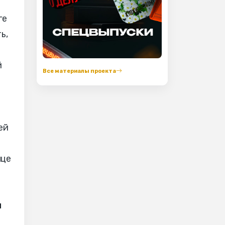
ге
ь,
й
Все материалы проекта
ей
яце
м