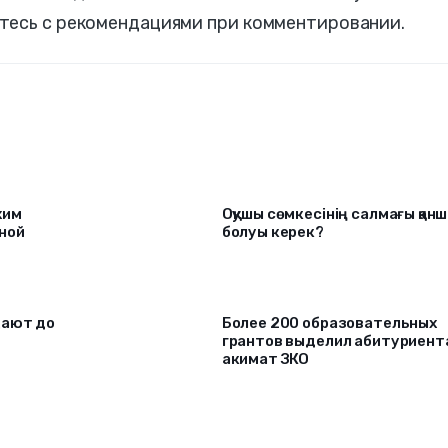
тесь с рекомендациями при комментировании.
хим
Оқушы сөмкесінің салмағы қан
ной
болуы керек?
щают до
Более 200 образовательных
грантов выделил абитуриент
акимат ЗКО