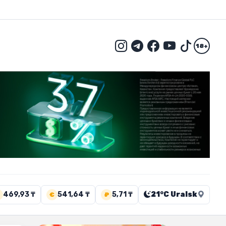
18+
469,93 ₸
541,64 ₸
5,71 ₸
21°C Uralsk
€
₽