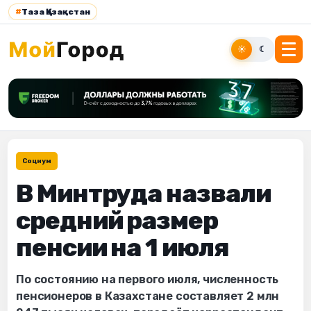
#
Таза Қазақстан
☀
☾
Социум
В Минтруда назвали
средний размер
пенсии на 1 июля
По состоянию на первого июля, численность
пенсионеров в Казахстане составляет 2 млн