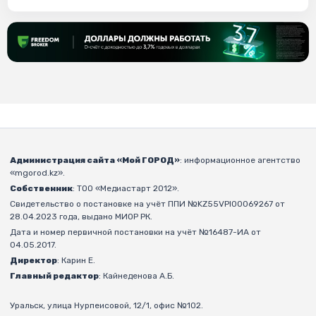
Администрация сайта «Мой ГОРОД»
: информационное агентство
«mgorod.kz».
Собственник
: ТОО «Медиастарт 2012».
Свидетельство о постановке на учёт ППИ №KZ55VPI00069267 от
28.04.2023 года, выдано МИОР РК.
Дата и номер первичной постановки на учёт №16487-ИА от
04.05.2017.
Директор
: Карин Е.
Главный редактор
: Кайнеденова А.Б.
Уральск, улица Нурпеисовой, 12/1, офис №102.