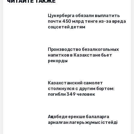
ЧИТАЙТЕ ТАКЖЕ
Цукерберга обязали выплатить
почти 450 млрд тенге из-за вреда
соцсетей детям
Производство безалкогольных
напитков в Казахстане бьет
рекорды
Казахстанский самолет
столкнулся с другим бортом:
погибли 349 человек
Ақтөбеде ерекше балаларға
арналған лагерь жұмыс істейді