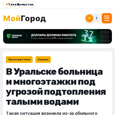
#
Таза Қазақстан
☀
☾
Происшествия
Социум
В Уральске больница
и многоэтажки под
угрозой подтопления
талыми водами
Такая ситуация возникла из-за обильного