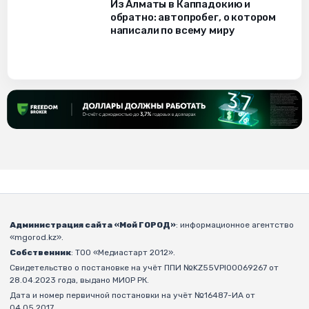
Из Алматы в Каппадокию и
обратно: автопробег, о котором
написали по всему миру
Администрация сайта «Мой ГОРОД»
: информационное агентство
«mgorod.kz».
Собственник
: ТОО «Медиастарт 2012».
Свидетельство о постановке на учёт ППИ №KZ55VPI00069267 от
28.04.2023 года, выдано МИОР РК.
Дата и номер первичной постановки на учёт №16487-ИА от
04.05.2017.