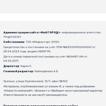
Администрация сайта «Мой ГОРОД»
: информационное агентство
«mgorod.kz».
Собственник
: ТОО «Медиастарт 2012».
Свидетельство о постановке на учёт ППИ №KZ55VPI00069267 от
28.04.2023 года, выдано МИОР РК.
Дата и номер первичной постановки на учёт №16487-ИА от
04.05.2017.
Директор
: Карин Е.
Главный редактор
: Кайнеденова А.Б.
Уральск, улица Нурпеисовой, 12/1, офис №102.
Материалы, опубликованные со знаком ®, а также под рубриками
«Новости компаний», «Бизнес» и «Выборы» носят рекламный характер.
Ответственность за них несёт рекламодатель.