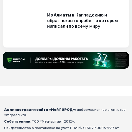
Из Алматы в Каппадокию и
обратно: автопробег, о котором
написали по всему миру
Администрация сайта «Мой ГОРОД»
: информационное агентство
«mgorod.kz».
Собственник
: ТОО «Медиастарт 2012».
Свидетельство о постановке на учёт ППИ №KZ55VPI00069267 от