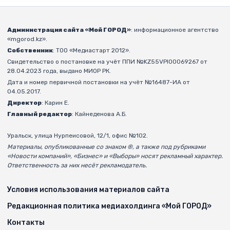
Администрация сайта «Мой ГОРОД»
: информационное агентство
«mgorod.kz».
Собственник
: ТОО «Медиастарт 2012».
Свидетельство о постановке на учёт ППИ №KZ55VPI00069267 от
28.04.2023 года, выдано МИОР РК.
Дата и номер первичной постановки на учёт №16487-ИА от
04.05.2017.
Директор
: Карин Е.
Главный редактор
: Кайнеденова А.Б.
Уральск, улица Нурпеисовой, 12/1, офис №102.
Материалы, опубликованные со знаком ®, а также под рубриками
«Новости компаний», «Бизнес» и «Выборы» носят рекламный характер.
Ответственность за них несёт рекламодатель.
Условия использования материалов сайта
Редакционная политика медиахолдинга «Мой ГОРОД»
Контакты