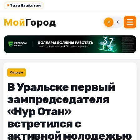
#
Таза Қазақстан
☀
☾
Социум
В Уральске первый
зампредседателя
«Нур Отан»
встретился с
активной молодежью