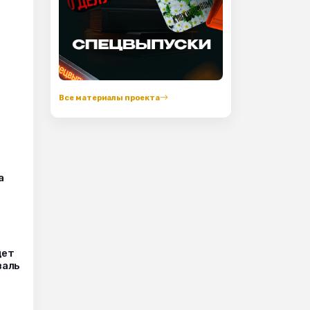
Все материалы проекта
а
дет
валь