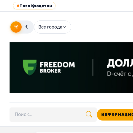
#
Таза Қазақстан
☀
☾
Все города
ИНФОРМАЦИО
Поиск по сайту