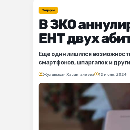
Социум
В ЗКО аннули
ЕНТ двух аби
Еще один лишился возможности
смартфонов, шпаргалок и друг
Жулдызхан Хасангалиева
12 июня, 2024