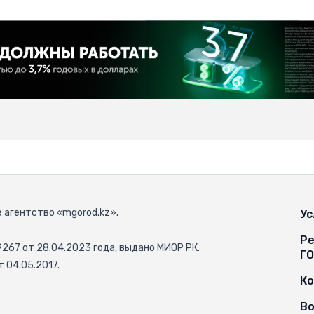
 агентство «mgorod.kz».
Ус
Ре
67 от 28.04.2023 года, выдано МИОР РК.
Г
 04.05.2017.
К
Во