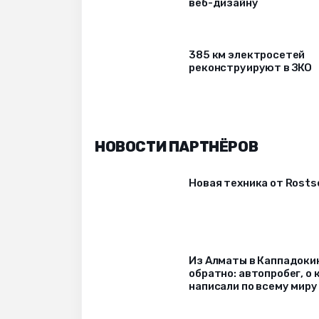
веб-дизайну
385 км электросетей
реконструируют в ЗКО
НОВОСТИ ПАРТНЁРОВ
Новая техника от Rost
Из Алматы в Каппадоки
обратно: автопробег, о
написали по всему миру