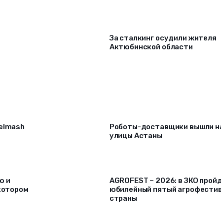
За сталкинг осудили жителя
Актюбинской области
selmash
Роботы-доставщики вышли н
улицы Астаны
ю и
AGROFEST – 2026: в ЗКО прой
 котором
юбилейный пятый агрофести
страны