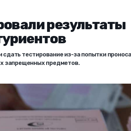
ровали результаты
туриентов
 сдать тестирование из-за попытки пронос
их запрещенных предметов.