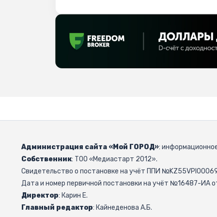
Администрация сайта «Мой ГОРОД»
: информационное
Собственник
: ТОО «Медиастарт 2012».
Свидетельство о постановке на учёт ППИ №KZ55VPI000692
Дата и номер первичной постановки на учёт №16487-ИА от
Директор
: Карин Е.
Главный редактор
: Кайнеденова А.Б.