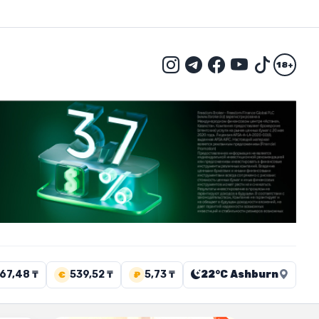
18+
67,48 ₸
539,52 ₸
5,73 ₸
22°C Ashburn
€
₽