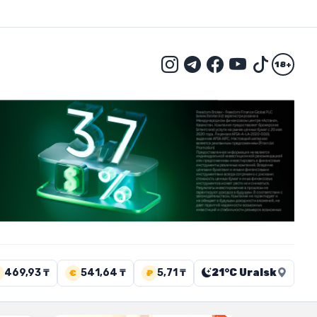
18+
469,93 ₸
541,64 ₸
5,71 ₸
21°C Uralsk
€
₽