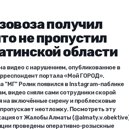
зовоза получил
что не пропустил
атинской области
на видео с нарушением, опубликованное в
орреспондент портала «Мой ГОРОД».
 "МГ" Ролик появился в Instagram-паблике
рам, видео сняли сами сотрудники скорой
 на включённые сирену и проблесковые
 пропускает неотложку. Посмотреть эту
ация от Жалобы Алматы (@almaty.v.obektive)
иции проведены оперативно-розыскные