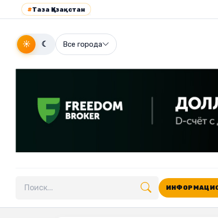
#
Таза Қазақстан
☀
☾
Все города
ИНФОРМАЦИО
Поиск по сайту