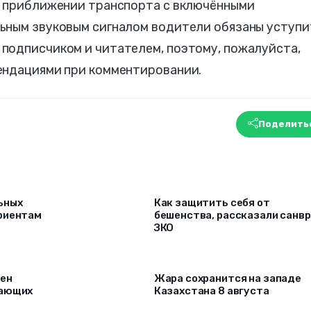
и приближении транспорта с включёнными
ьным звуковым сигналом водители обязаны уступи
подписчиком и читателем, поэтому, пожалуйста,
ендациями при комментировании.
Поделить
ьных
Как защитить себя от
риентам
бешенства, рассказали санв
ЗКО
рен
Жара сохранится на западе
лающих
Казахстана 8 августа