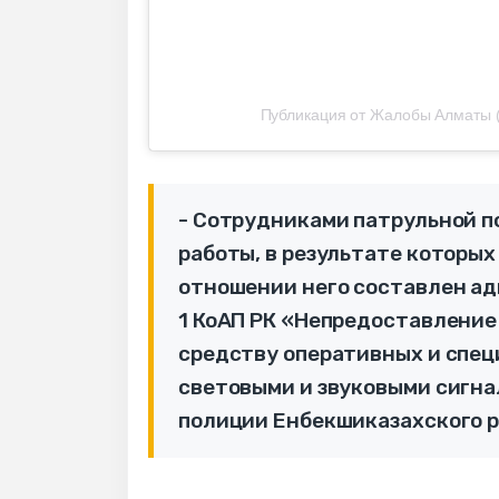
Публикация от Жалобы Алматы (@
- Сотрудниками патрульной 
работы, в результате которых
отношении него составлен ад
1 КоАП РК «Непредоставлени
средству оперативных и спе
световыми и звуковыми сигна
полиции Енбекшиказахского р