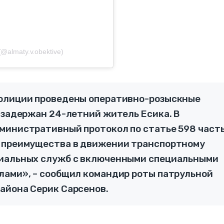
almaty.v.obektive)
полиции проведены оперативно-розыскные
 задержан 24-летний житель Есика. В
министративный протокол по статье 598 част
е преимущества в движении транспортному
циальных служб с включенными специальными
лами», – сообщил командир роты патрульной
айона Серик Сарсенов.