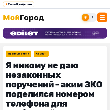
#
Таза Қазақстан
☀
☾
Происшествия
Социум
Я никому не даю
незаконных
поручений - аким ЗКО
поделился номером
телефона для