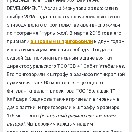
председателя правления АО "Байтерек
DEVELOPMENT". Аслана Жакупова задержали в
ноябре 2016 года по факту получения взятки по
эпизоду дела о строительстве арендного жилья
по программе "Нурлы жол". В марте 2018 года его
признали
виновным и приговорили
к двум годам
и шести месяцам лишения свободы. Тогда же
судьей был признан виновным в даче взятки
директор уральского ТОО "СВ +" Сабит Утебалиев.
Его приговорили к штрафу в размере пятикратной
суммы взятки - 85 млн тенге. Ещё одного
фигуранта дела - директора ТОО "Болашак Т"
Кайдара Кощанова также признали виновным в
даче взятки и приговорили к штрафу в размере
175 млн тенге
(5-кратный размер взятки-прим.
автора).
Мы дорожим каждым нашим