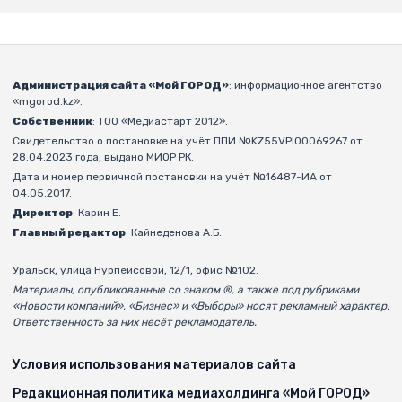
Администрация сайта «Мой ГОРОД»
: информационное агентство
«mgorod.kz».
Собственник
: ТОО «Медиастарт 2012».
Свидетельство о постановке на учёт ППИ №KZ55VPI00069267 от
28.04.2023 года, выдано МИОР РК.
Дата и номер первичной постановки на учёт №16487-ИА от
04.05.2017.
Директор
: Карин Е.
Главный редактор
: Кайнеденова А.Б.
Уральск, улица Нурпеисовой, 12/1, офис №102.
Материалы, опубликованные со знаком ®, а также под рубриками
«Новости компаний», «Бизнес» и «Выборы» носят рекламный характер.
Ответственность за них несёт рекламодатель.
Условия использования материалов сайта
Редакционная политика медиахолдинга «Мой ГОРОД»