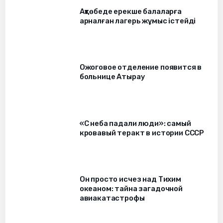
Ақтөбеде ерекше балаларға
арналған лагерь жұмыс істейді
Ожоговое отделение появится в
больнице Атырау
«С неба падали люди»: самый
кровавый теракт в истории СССР
Он просто исчез над Тихим
океаном: тайна загадочной
авиакатастрофы