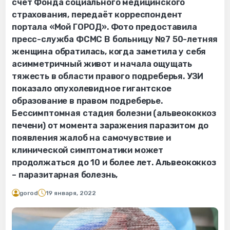
счёт Фонда социального медицинского
страхования, передаёт корреспондент
портала «Мой ГОРОД». Фото предоставила
пресс-служба ФСМС В больницу №7 50-летняя
женщина обратилась, когда заметила у себя
асимметричный живот и начала ощущать
тяжесть в области правого подреберья. УЗИ
показало опухолевидное гигантское
образование в правом подреберье.
Бессимптомная стадия болезни (альвеококкоз
печени) от момента заражения паразитом до
появления жалоб на самочувствие и
клинической симптоматики может
продолжаться до 10 и более лет. Альвеококкоз
– паразитарная болезнь,
gorod
19 января, 2022