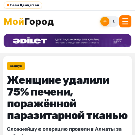
#
Таза Қазақстан
☀
☾
Социум
Женщине удалили
75% печени,
поражённой
паразитарной тканью
Сложнейшую операцию провели в Алматы за