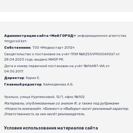
Администрация сайта «Мой ГОРОД»
: информационное агентство
«mgorod.kz».
Собственник
: ТОО «Медиастарт 2012».
Свидетельство о постановке на учёт ППИ №KZ55VPI00069267 от
28.04.2023 года, выдано МИОР РК.
Дата и номер первичной постановки на учёт №16487-ИА от
04.05.2017.
Директор
: Карин Е.
Главный редактор
: Кайнеденова А.Б.
Уральск, улица Нурпеисовой, 12/1, офис №102.
Материалы, опубликованные со знаком ®, а также под рубриками
«Новости компаний», «Бизнес» и «Выборы» носят рекламный характер.
Ответственность за них несёт рекламодатель.
Условия использования материалов сайта